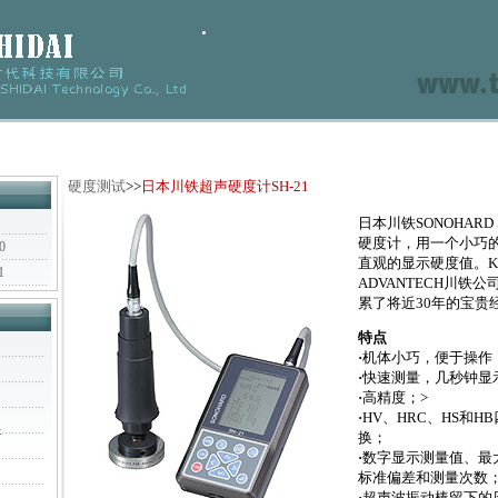
硬度测试
>>
日本川铁超声硬度计SH-21
日本川铁SONOHARD
硬度计，用一个小巧
0
直观的显示硬度值。KA
1
ADVANTECH川铁
累了将近30年的宝贵
特点
·
机体小巧，便于操作
·
快速测量，几秒钟显
·
高精度；>
·
HV、HRC、HS和
析
换；
·
数字显示测量值、最
标准偏差和测量次数
·
超声波振动棒留下的压