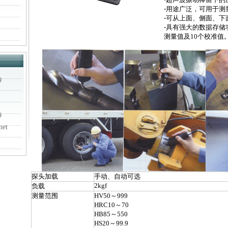
·
用途广泛，可用于测
·
可从上面、侧面、下
·
具有强大的数据存储功
测量值及10个校准值
9
9
net
探头加载
手动、自动可选
2kgf
负载
测量范围
HV50～999
HRC10～70
HB85～550
HS20～99.9