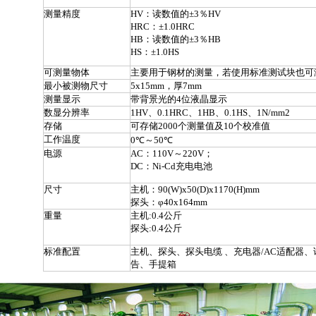
测量精度
HV：读数值的±3％HV
HRC：±1.0HRC
HB：读数值的±3％HB
HS：±1.0HS
可测量物体
主要用于钢材的测量，若使用标准测试块也可
最小被测物尺寸
5x15mm，厚7mm
测量显示
带背景光的4位液晶显示
数显分辨率
1HV、0.1HRC、1HB、0.1HS、1N/mm2
存储
可存储2000个测量值及10个校准值
工作温度
0℃～50℃
电源
AC：110V～220V；
DC：Ni-Cd充电电池
尺寸
主机：90(W)x50(D)x1170(H)mm
探头：φ40x164mm
重量
主机:0.4公斤
探头:0.4公斤
标准配置
主机、探头、探头电缆 、充电器/AC适配器
告、手提箱