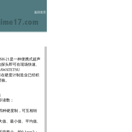
返回首页
 SH-21是一种便携式超声
的探头即可在现场快速、
WATETSU
公司在硬度计制造业已经积
经验。
；
示读数；
HB四种硬度制，可互相转
大值、最小值、平均值、
；
痕极小，约0.1mm2；