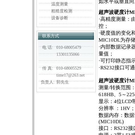
如水平或垂直向
温度测量
粗糙度检测
超声波硬度计MIC
设备诊断
·高精度测量：
控；
·硬度值的变化和
联系方式
MIC10DL
·内部数据记录器
电 话:
010-68005479
量值；
13301135066
·可打印静态指
·RS232接
传 真:
010-68005529
time17@263.net
超声波硬度计MIC
负责人:
郭先生
测量/转换范围：2
618HB、5～225
显示：4位LCD
分辨率 ：1HV；1
数据内存：数据
(MIC10DL)
接口：RS232