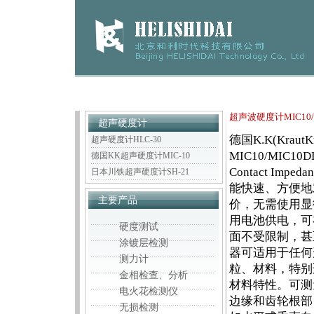
超声波硬度计MIC10/
超声硬度计
德国K.K(Krau
超声硬度计HLC-30
MIC10/MIC10D
德国KK超声硬度计MIC-10
Contact Imp
日本川铁超声硬度计SH-21
能快速、方便地
主要产品
价，无需使用显微
用电池供电，可
硬度测试
面不受限制，甚
涂镀层检测
器可适用于任何
测力计
粒、材料，特别
金相检查、分析
材料特性。可测
电火花检测仪
边缘和齿轮根部
无损检测