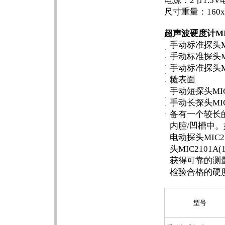
电源：2节1.5V
尺寸重量：160x7
超声波硬度计MIC
手动标准探头M
·
手动标准探头MI
·
·
手动标准探头MI
·
糙表面
·
手动短探头MIC20
·
手动长探头MIC20
·
备有一个较长的
·
内腔/凹槽中
电动探头MIC210
头MIC2101
获得可靠的测
检验合格的硬
型号