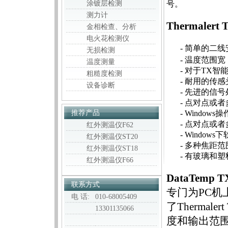
涂镀层检测
号。
测力计
Thermale
金相检查、分析
电火花检测仪
- 简单的二
无损检测
- 温度范围宽，从-1
温度测量
- 对于TX智
粗糙度检测
- 耐用的传感头
设备诊断
- 先进的信
- 点对点或
推荐产品
- Windo
- 点对点或
红外测温仪F62
- Windo
红外测温仪ST20
- 多种焦距
红外测温仪ST18
- 有玻璃和
红外测温仪F66
DataTemp 
联系方式
专门为PC机上
电 话:
010-68005409
了Thermal
13301135066
度和输出范