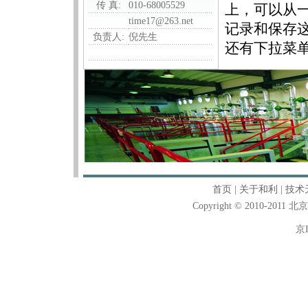
传 真:
010-68005529
上，可以从
time17@263.net
记录和保存
负责人:
倪先生
还有下拉菜
首页
|
关于和利
|
技术
Copyright © 2010-2011
京I