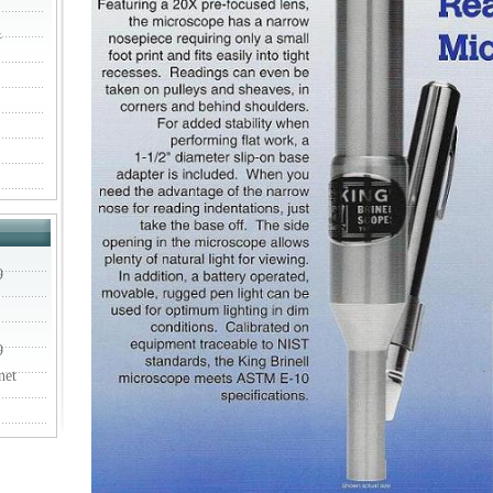
析
9
9
net