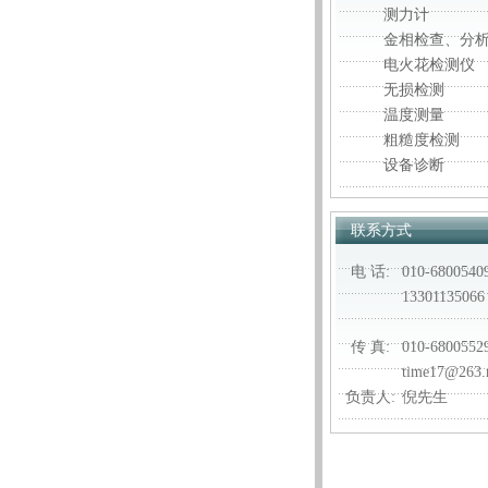
测力计
金相检查、分
电火花检测仪
无损检测
温度测量
粗糙度检测
设备诊断
联系方式
电 话:
010-6800540
13301135066
传 真:
010-6800552
time17@263.
负责人:
倪先生