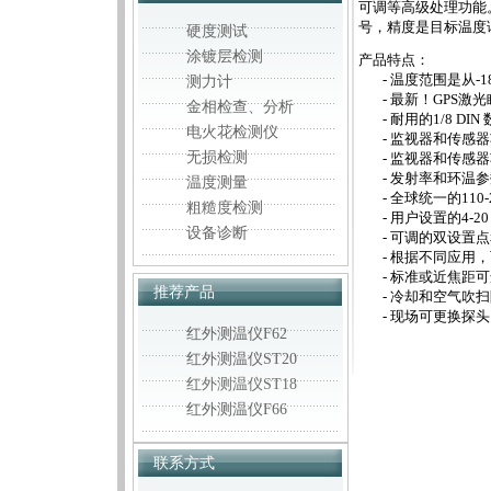
可调等高级处理功能
号，精度是目标温度读数
硬度测试
涂镀层检测
产品特点：
- 温度范围是从-18 到
测力计
- 最新！GPS激
金相检查、分析
- 耐用的1/8 D
电火花检测仪
- 监视器和传感
无损检测
- 监视器和传感
- 发射率和环温
温度测量
- 全球统一的110
粗糙度检测
- 用户设置的4-20 m
设备诊断
- 可调的双设置
- 根据不同应用
- 标准或近焦距
推荐产品
- 冷却和空气吹
- 现场可更换探头
红外测温仪F62
红外测温仪ST20
红外测温仪ST18
红外测温仪F66
联系方式