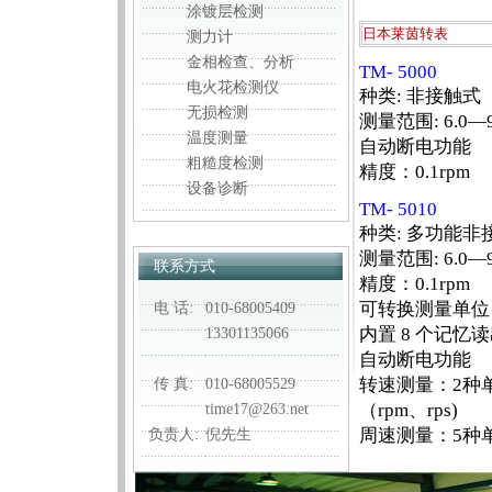
涂镀层检测
日本莱茵转表
测力计
金相检查、分析
TM- 5000
电火花检测仪
种类: 非接触式
无损检测
测量范围: 6.0—9
温度测量
自动断电功能
粗糙度检测
精度：0.1rpm
设备诊断
TM- 5010
种类: 多功能
测量范围: 6.0—9
联系方式
精度：0.1rpm
可转换测量单位
电 话:
010-68005409
内置 8 个记忆
13301135066
自动断电功能
转速测量：2种
传 真:
010-68005529
（rpm、rps)
time17@263.net
周速测量：5种
负责人:
倪先生