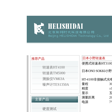
日本小野转速表
推荐产品
便携式转速表HT3100/
转速表HT4100
日本ONO SOKKI
转速表TM5000
测振仪VM63A
HT-4100非接触式
量程
3
噪声计TES1350A
精度
±
显示
五
测量距离
2
主要产品
电源
硬度测试