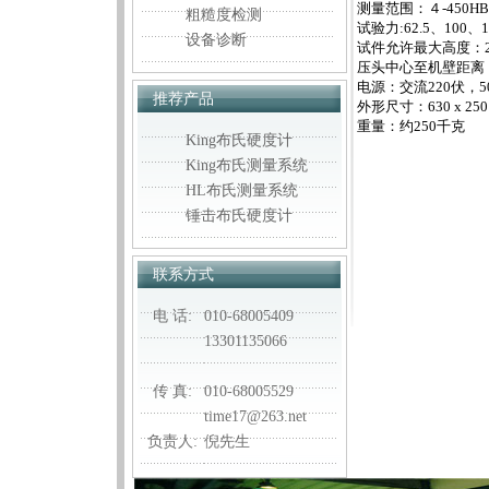
测量范围：４-450HBS
粗糙度检测
试验力:62.5、100、1
设备诊断
试件允许最大高度：2
压头中心至机壁距离：
电源：交流220伏，5
推荐产品
外形尺寸：630 x 250
重量：约250千克
King布氏硬度计
King布氏测量系统
HL布氏测量系统
锤击布氏硬度计
联系方式
电 话:
010-68005409
13301135066
传 真:
010-68005529
time17@263.net
负责人:
倪先生